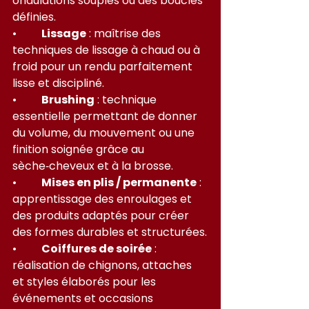
ondulations souples ou des boucles 
définies.
•         
Lissage
 : maîtrise des 
techniques de lissage à chaud ou à 
froid pour un rendu parfaitement 
lisse et discipliné.
•         
Brushing
 : technique 
essentielle permettant de donner 
du volume, du mouvement ou une 
finition soignée grâce au 
sèche‑cheveux et à la brosse.
•         
Mises en plis / permanente
 : 
apprentissage des enroulages et 
des produits adaptés pour créer 
des formes durables et structurées.
•         
Coiffures de soirée
 : 
réalisation de chignons, attaches 
et styles élaborés pour les 
événements et occasions 