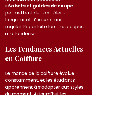
• 
Sabots et guides de coupe
 : 
permettent de contrôler la 
longueur et d’assurer une 
régularité parfaite lors des coupes 
à la tondeuse.
Les Tendances Actuelles 
en Coiffure
Le monde de la coiffure évolue 
constamment, et les étudiants 
apprennent à s’adapter aux styles 
du moment. Aujourd’hui, les 
tendances mettent en avant les 
coupes naturelles et texturisées, 
les colorations fondues comme 
l’ombré ou le balayage, ainsi que 
les effets lumineux subtils tels que 