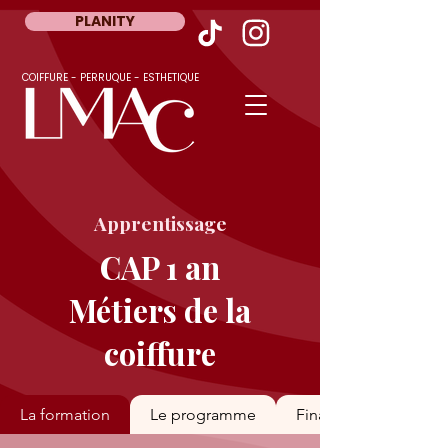
PLANITY
COIFFURE - PERRUQUE - ESTHETIQUE
Apprentissage
CAP 1 an
Métiers de la
coiffure
La formation
Le programme
Financements