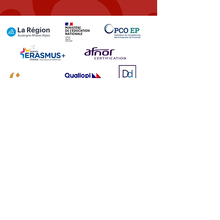
COIFFURE - PERRUQUE - ESTHETIQUE
22 rue d'Algérie
69001 LYON
Tél. :
04 78 28 28 00
Instagram
Tiktok