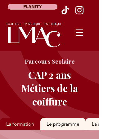
PLANITY
COIFFURE - PERRUQUE - ESTHETIQUE
Parcours Scolaire
CAP 2 ans
Métiers de la
coiffure
La formation
Le programme
La suite et les débo