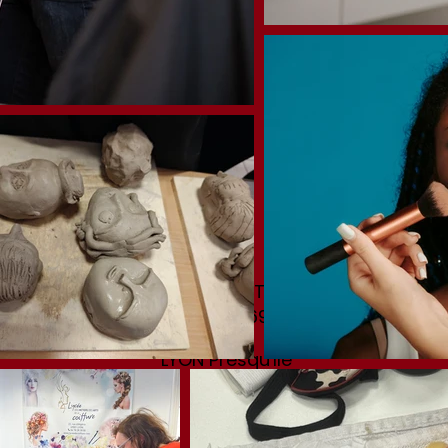
LYCEE DES METIERS D'ART DE LA COIFFURE
22 rue d'Algérie
69001 LYON
LYON Presqu'Ile