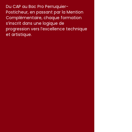
Du CAP au Bac Pro Perruquier-
Posticheur, en passant par la Mention
Complémentaire, chaque formation
s’inscrit dans une logique de
progression vers l’excellence technique
et artistique.
CAP 1 AN
CAP 2 ANS
Bac Pro Esthétique
Bac Pro Perruquier
Bac Pro Coiffure